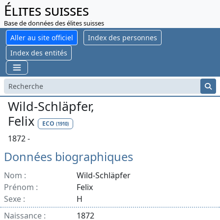
Élites suisses
Base de données des élites suisses
Aller au site officiel
Index des personnes
Index des entités
Wild-Schläpfer,
Felix
ECO
(1910)
1872 -
Données biographiques
Nom :
Wild-Schläpfer
Prénom :
Felix
Sexe :
H
Naissance :
1872