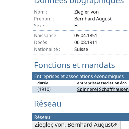
Données biographiques
Nom :
Ziegler, von
Prénom :
Bernhard August
Sexe :
H
Naissance :
09.04.1851
Décès :
06.08.1911
Nationalité :
Suisse
Fonctions et mandats
Entreprises et associations économiques
durée
entreprise/association éco
(1910)
Spinnerei Schaffhausen
Réseau
Réseau
Ziegler, von, Bernhard August