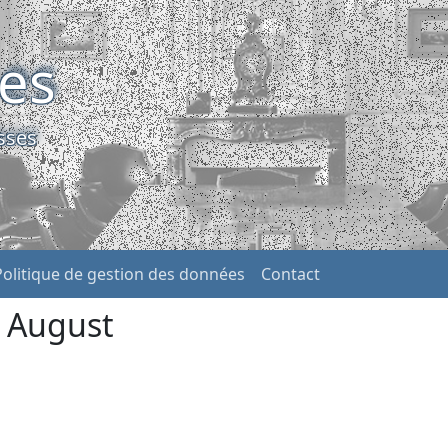
ses
sses
Politique de gestion des données
Contact
d August