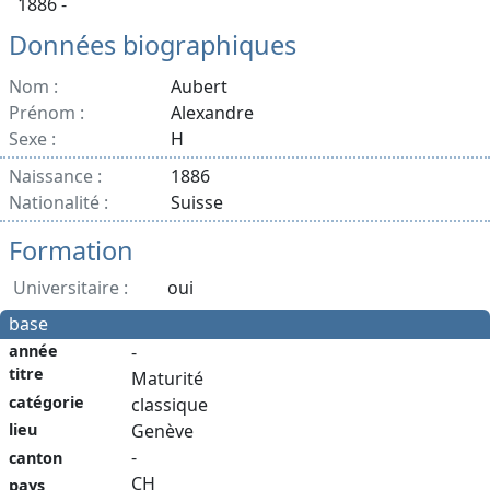
1886 -
Données biographiques
Nom :
Aubert
Prénom :
Alexandre
Sexe :
H
Naissance :
1886
Nationalité :
Suisse
Formation
Universitaire :
oui
base
année
-
titre
Maturité
catégorie
classique
lieu
Genève
-
canton
CH
pays