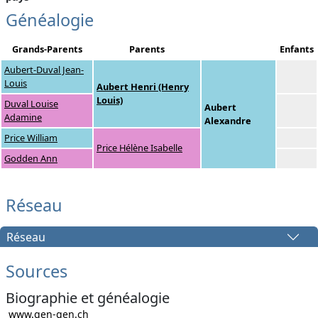
Généalogie
Grands-Parents
Parents
Enfants
Aubert-Duval Jean-
Louis
Aubert Henri (Henry
Louis)
Duval Louise
Aubert
Adamine
Alexandre
Price William
Price Hélène Isabelle
Godden Ann
Réseau
Réseau
Sources
Biographie et généalogie
www.gen-gen.ch