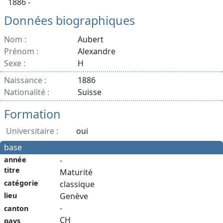
1886 -
Données biographiques
Nom :
Aubert
Prénom :
Alexandre
Sexe :
H
Naissance :
1886
Nationalité :
Suisse
Formation
Universitaire :
oui
base
année
-
titre
Maturité
catégorie
classique
lieu
Genève
-
canton
CH
pays