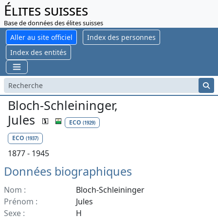
Élites suisses
Base de données des élites suisses
Aller au site officiel
Index des personnes
Index des entités
Bloch-Schleininger,
Jules
ECO
(1929)
ECO
(1937)
1877 - 1945
Données biographiques
Nom :
Bloch-Schleininger
Prénom :
Jules
Sexe :
H