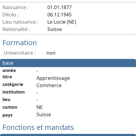
Naissance :
01.01.1877
Décès :
06.12.1945
Lieu naissance :
Le Locle (NE)
Nationalité :
Suisse
Formation
Universitaire :
non
base
année
-
titre
Apprentissage
catégorie
Commerce
institution
-
-
lieu
NE
canton
Suisse
pays
Fonctions et mandats