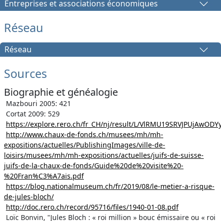
Entreprises et associations économiques
Réseau
Réseau
Sources
Biographie et généalogie
Mazbouri 2005: 421
Cortat 2009: 529
https://explore.rero.ch/fr_CH/nj/result/L/VlRMU19SRVJPUjAwOD
http://www.chaux-de-fonds.ch/musees/mh/mh-
expositions/actuelles/PublishingImages/ville-de-
loisirs/musees/mh/mh-expositions/actuelles/juifs-de-suisse-
juifs-de-la-chaux-de-fonds/Guide%20de%20visite%20-
%20Fran%C3%A7ais.pdf
https://blog.nationalmuseum.ch/fr/2019/08/le-metier-a-risque-
de-jules-bloch/
http://doc.rero.ch/record/95716/files/1940-01-08.pdf
Loïc Bonvin, "Jules Bloch : « roi million » bouc émissaire ou « roi