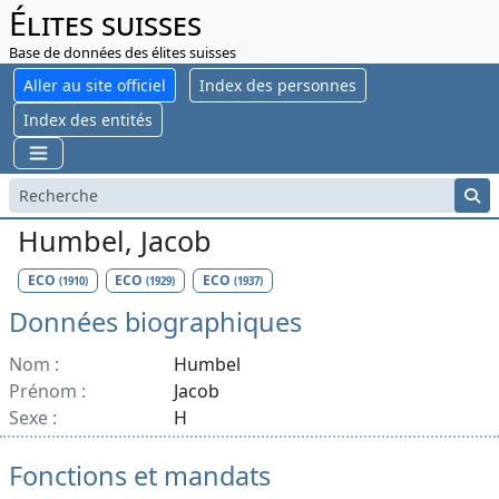
Élites suisses
Base de données des élites suisses
Aller au site officiel
Index des personnes
Index des entités
Humbel, Jacob
ECO
ECO
ECO
(1910)
(1929)
(1937)
Données biographiques
Nom :
Humbel
Prénom :
Jacob
Sexe :
H
Fonctions et mandats