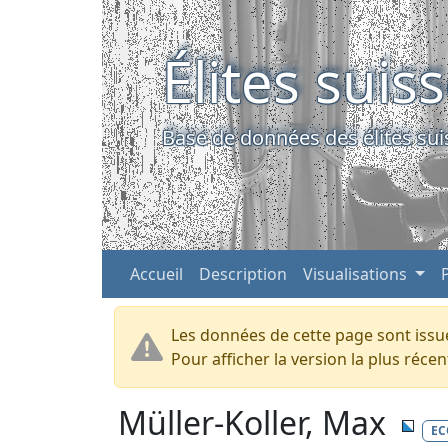
Élites suis
Base de données des élites sui
Accueil
Description
Visualisations
Les données de cette page sont issue
Pour afficher la version la plus réc
Müller-Koller, Max
E