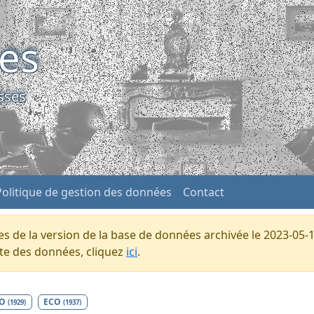
ses
sses
Politique de gestion des données
Contact
s de la version de la base de données archivée le 2023-05-1
ente des données, cliquez
ici
.
CO
ECO
(1929)
(1937)