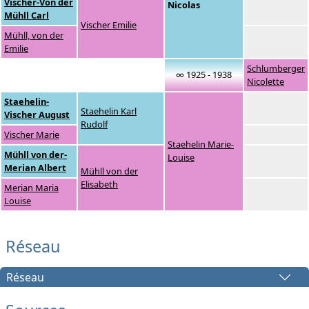
Vischer-Von der
Nicolas
Mühll Carl
Vischer Emilie
Mühll, von der
Emilie
Schlumberger
∞ 1925 - 1938
Nicolette
Staehelin-
Staehelin Karl
Vischer August
Rudolf
Vischer Marie
Staehelin Marie-
Mühll von der-
Louise
Merian Albert
Mühll von der
Elisabeth
Merian Maria
Louise
Réseau
Réseau