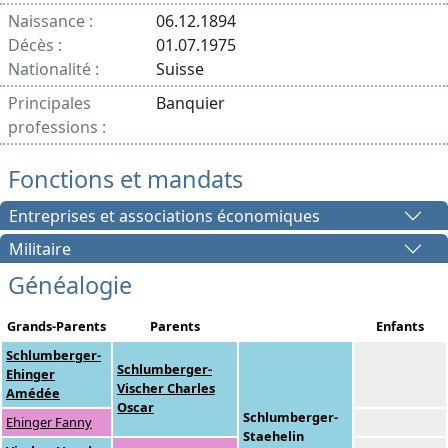
Naissance :
06.12.1894
Décès :
01.07.1975
Nationalité :
Suisse
Principales
Banquier
professions :
Fonctions et mandats
Entreprises et associations économiques
Militaire
Généalogie
Grands-Parents
Parents
Enfants
Schlumberger-
Schlumberger-
Ehinger
Vischer Charles
Amédée
Oscar
Schlumberger-
Ehinger Fanny
Staehelin