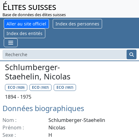
Élites suisses
Base de données des élites suisses
Aller au site officiel
Index des personnes
Index des entités
Schlumberger-
Staehelin, Nicolas
ECO
ECO
ECO
(1929)
(1937)
(1957)
1894 - 1975
Données biographiques
Nom :
Schlumberger-Staehelin
Prénom :
Nicolas
Sexe :
H