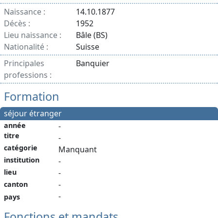
Naissance :
14.10.1877
Décès :
1952
Lieu naissance :
Bâle (BS)
Nationalité :
Suisse
Principales
Banquier
professions :
Formation
séjour étranger
année
-
titre
-
catégorie
Manquant
institution
-
-
lieu
-
canton
-
pays
Fonctions et mandats