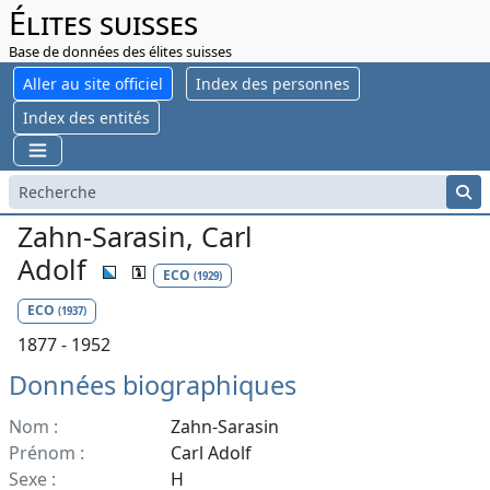
Élites suisses
Base de données des élites suisses
Aller au site officiel
Index des personnes
Index des entités
Zahn-Sarasin, Carl
Adolf
ECO
(1929)
ECO
(1937)
1877 - 1952
Données biographiques
Nom :
Zahn-Sarasin
Prénom :
Carl Adolf
Sexe :
H