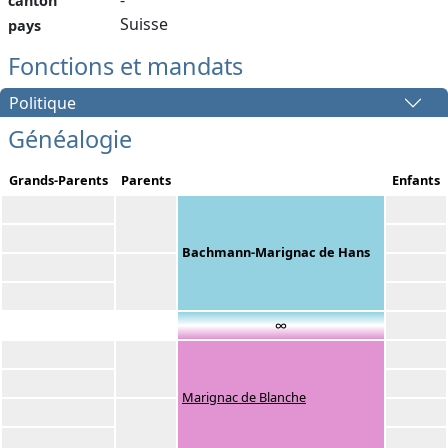
-
canton
Suisse
pays
Fonctions et mandats
Politique
Généalogie
Grands-Parents
Parents
Enfants
Bachmann-Marignac de Hans
∞
Marignac de Blanche