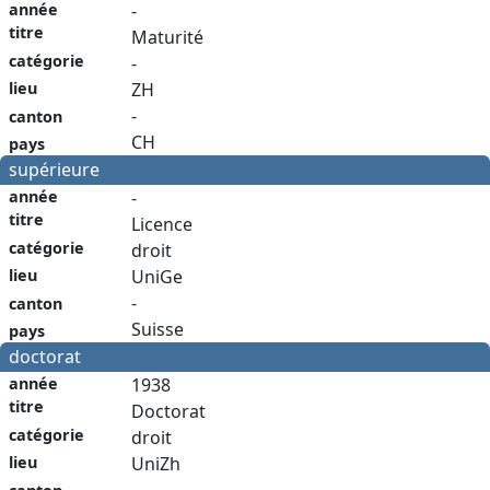
année
-
titre
Maturité
catégorie
-
lieu
ZH
-
canton
CH
pays
supérieure
année
-
titre
Licence
catégorie
droit
lieu
UniGe
-
canton
Suisse
pays
doctorat
année
1938
titre
Doctorat
catégorie
droit
lieu
UniZh