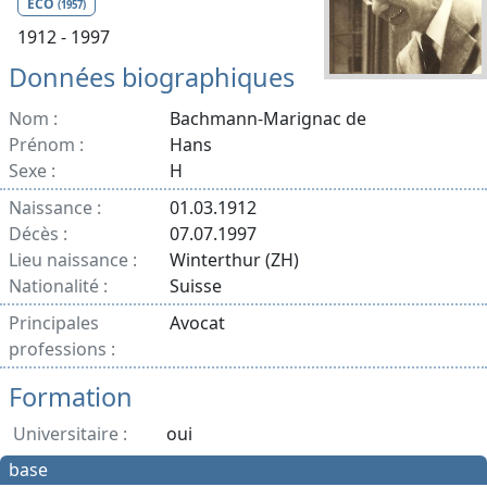
ECO
(1957)
1912 - 1997
Données biographiques
Nom :
Bachmann-Marignac de
Prénom :
Hans
Sexe :
H
Naissance :
01.03.1912
Décès :
07.07.1997
Lieu naissance :
Winterthur (ZH)
Nationalité :
Suisse
Principales
Avocat
professions :
Formation
Universitaire :
oui
base