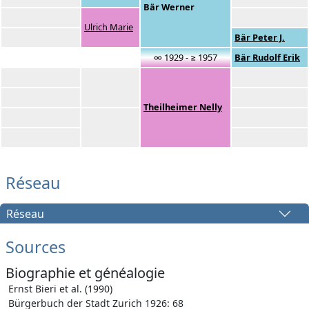
Bär Werner
Ulrich Marie
Bär Peter J.
∞ 1929 - ≥ 1957
Bär Rudolf Erik
Theilheimer Nelly
Réseau
Réseau
Sources
Biographie et généalogie
Ernst Bieri et al. (1990)
Bürgerbuch der Stadt Zurich 1926: 68