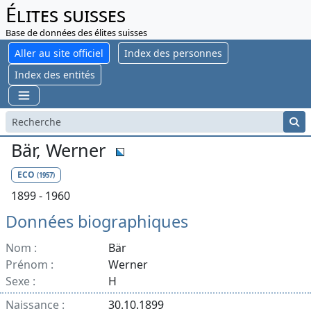
Élites suisses
Base de données des élites suisses
Aller au site officiel
Index des personnes
Index des entités
Bär, Werner
ECO
(1957)
1899 - 1960
Données biographiques
Nom :
Bär
Prénom :
Werner
Sexe :
H
Naissance :
30.10.1899