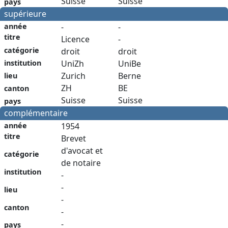
Suisse
Suisse
pays
supérieure
année
-
-
titre
Licence
-
catégorie
droit
droit
institution
UniZh
UniBe
Zurich
Berne
lieu
ZH
BE
canton
Suisse
Suisse
pays
complémentaire
année
1954
titre
Brevet
d'avocat et
catégorie
de notaire
institution
-
-
lieu
-
canton
-
-
pays