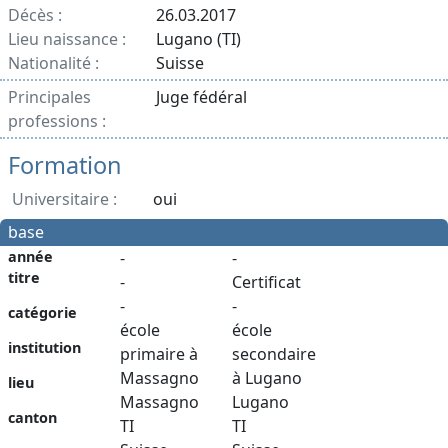
Décès :
26.03.2017
Lieu naissance :
Lugano (TI)
Nationalité :
Suisse
Principales
Juge fédéral
professions :
Formation
Universitaire :
oui
base
année
-
-
titre
-
Certificat
-
-
catégorie
école
école
institution
primaire à
secondaire
Massagno
à Lugano
lieu
Massagno
Lugano
canton
TI
TI