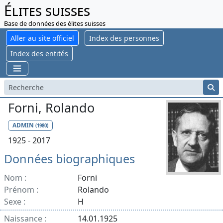
Élites suisses
Base de données des élites suisses
Aller au site officiel
Index des personnes
Index des entités
Forni, Rolando
ADMIN
(1980)
1925 - 2017
Données biographiques
Nom :
Forni
Prénom :
Rolando
Sexe :
H
Naissance :
14.01.1925