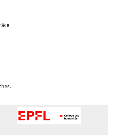
râce
ches.