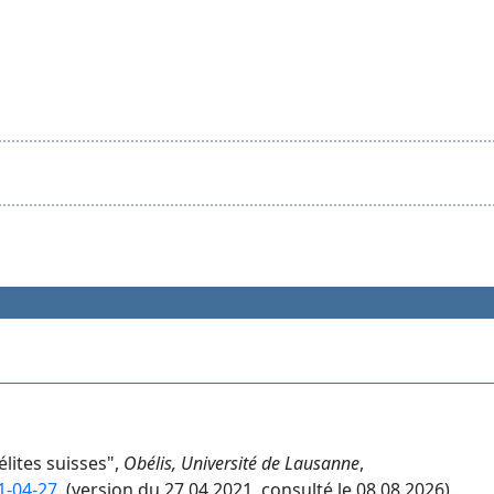
élites suisses",
Obélis, Université de Lausanne
,
1-04-27
. (version du 27.04.2021, consulté le 08.08.2026).