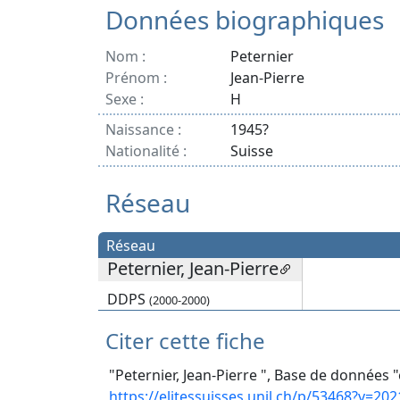
Données biographiques
Nom :
Peternier
Prénom :
Jean-Pierre
Sexe :
H
Naissance :
1945?
Nationalité :
Suisse
Réseau
Réseau
Peternier, Jean-Pierre
DDPS
(2000-2000)
Citer cette fiche
"Peternier, Jean-Pierre ", Base de données "
https://elitessuisses.unil.ch/p/53468?v=202