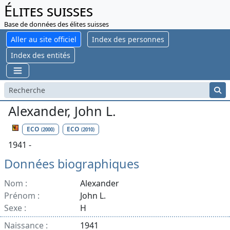
Élites suisses
Base de données des élites suisses
Aller au site officiel
Index des personnes
Index des entités
Alexander, John L.
ECO
ECO
(2000)
(2010)
1941 -
Données biographiques
Nom :
Alexander
Prénom :
John L.
Sexe :
H
Naissance :
1941