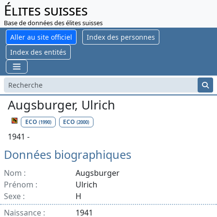
Élites suisses
Base de données des élites suisses
Aller au site officiel
Index des personnes
Index des entités
Augsburger, Ulrich
ECO
ECO
(1990)
(2000)
1941 -
Données biographiques
Nom :
Augsburger
Prénom :
Ulrich
Sexe :
H
Naissance :
1941