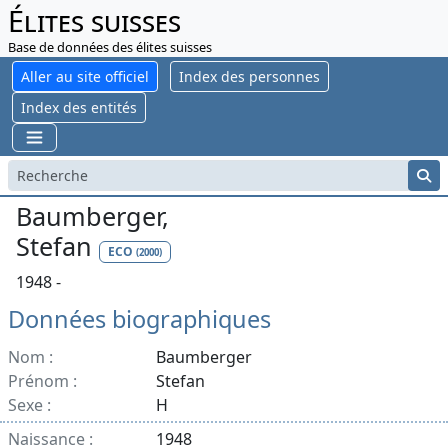
Élites suisses
Base de données des élites suisses
Aller au site officiel
Index des personnes
Index des entités
Baumberger,
Stefan
ECO
(2000)
1948 -
Données biographiques
Nom :
Baumberger
Prénom :
Stefan
Sexe :
H
Naissance :
1948