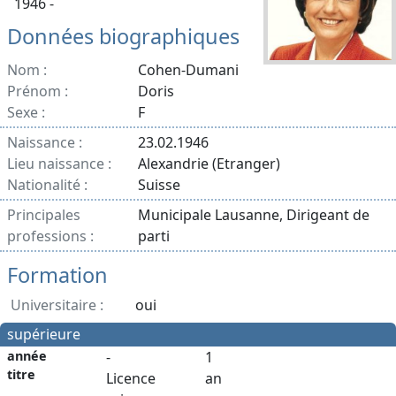
1946 -
Données biographiques
Nom :
Cohen-Dumani
Prénom :
Doris
Sexe :
F
Naissance :
23.02.1946
Lieu naissance :
Alexandrie (Etranger)
Nationalité :
Suisse
Principales
Municipale Lausanne, Dirigeant de
professions :
parti
Formation
Universitaire :
oui
supérieure
année
-
1
titre
Licence
an