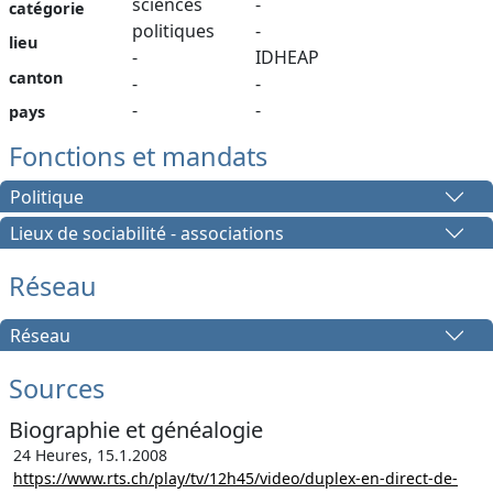
sciences
-
catégorie
politiques
-
lieu
-
IDHEAP
canton
-
-
-
-
pays
Fonctions et mandats
Politique
Lieux de sociabilité - associations
Réseau
Réseau
Sources
Biographie et généalogie
24 Heures, 15.1.2008
https://www.rts.ch/play/tv/12h45/video/duplex-en-direct-de-