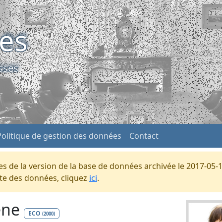
ses
sses
Politique de gestion des données
Contact
s de la version de la base de données archivée le 2017-05-1
ente des données, cliquez
ici
.
ene
ECO
(2000)