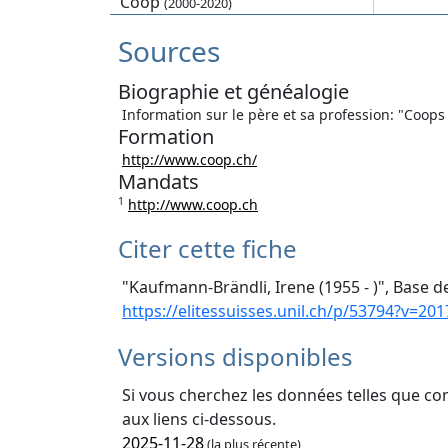
Coop
(2000-2020)
Sources
Biographie et généalogie
Information sur le père et sa profession: "Coops
Formation
http://www.coop.ch/
Mandats
1
http://www.coop.ch
Citer cette fiche
"Kaufmann-Brändli, Irene (1955 - )", Base d
https://elitessuisses.unil.ch/p/53794?v=201
Versions disponibles
Si vous cherchez les données telles que co
aux liens ci-dessous.
2025-11-28
(la plus récente)