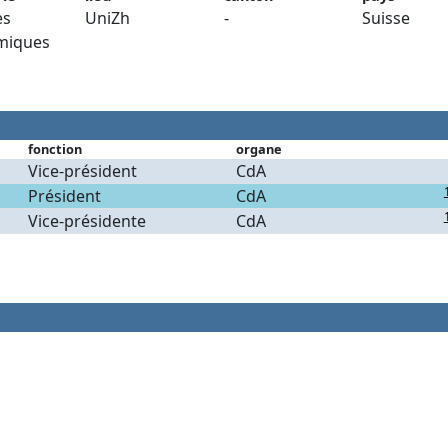
es
UniZh
-
Suisse
miques
fonction
organe
Vice-président
CdA
Président
CdA
Vice-présidente
CdA