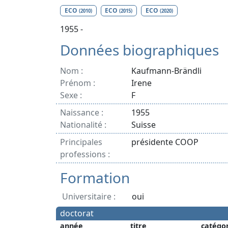
ECO
ECO
ECO
(2010)
(2015)
(2020)
1955 -
Données biographiques
Nom :
Kaufmann-Brändli
Prénom :
Irene
Sexe :
F
Naissance :
1955
Nationalité :
Suisse
Principales
présidente COOP
professions :
Formation
Universitaire :
oui
doctorat
année
titre
catégo