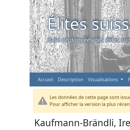
Élites suis
Base de données des élites sui
Accueil
Description
Visualisations
Les données de cette page sont issue
Pour afficher la version la plus réc
Kaufmann-Brändli, Ir