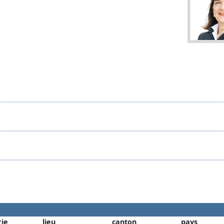
rie
lieu
canton
pays