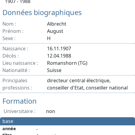
1907 - 1988
Données biographiques
Nom :
Albrecht
Prénom :
August
Sexe :
H
Naissance :
16.11.1907
Décès :
12.04.1988
Lieu naissance :
Romanshorn (TG)
Nationalité :
Suisse
Principales
directeur central électrique,
professions :
conseiller d'Etat, conseiller national
Formation
Universitaire :
non
base
année
-
titre