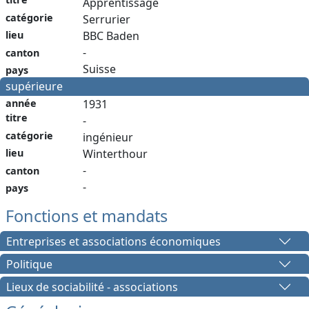
Apprentissage
catégorie
Serrurier
lieu
BBC Baden
-
canton
Suisse
pays
supérieure
année
1931
titre
-
catégorie
ingénieur
lieu
Winterthour
-
canton
-
pays
Fonctions et mandats
Entreprises et associations économiques
Politique
Lieux de sociabilité - associations