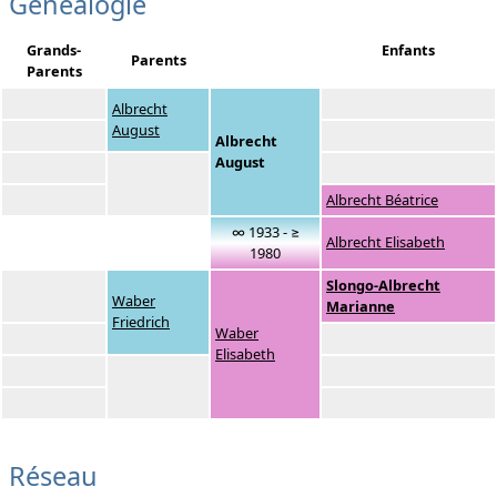
Généalogie
Grands-
Enfants
Parents
Parents
Albrecht
August
Albrecht
August
Albrecht Béatrice
∞ 1933 - ≥
Albrecht Elisabeth
1980
Slongo-Albrecht
Waber
Marianne
Friedrich
Waber
Elisabeth
Réseau