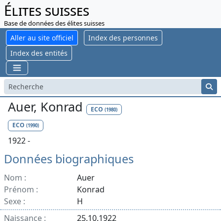
Élites suisses
Base de données des élites suisses
Aller au site officiel
Index des personnes
Index des entités
Auer, Konrad
ECO
(1980)
ECO
(1990)
1922 -
Données biographiques
Nom :
Auer
Prénom :
Konrad
Sexe :
H
Naissance :
25.10.1922