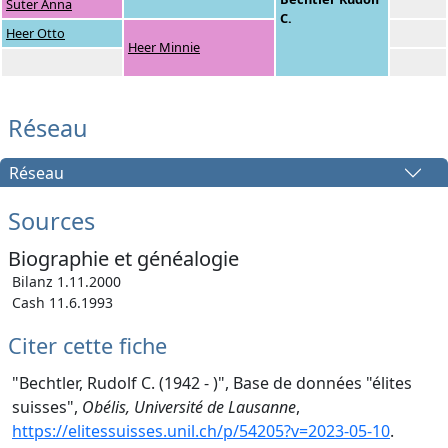
Suter Anna
C.
Heer Otto
Heer Minnie
Réseau
Réseau
Sources
Biographie et généalogie
Bilanz 1.11.2000
Cash 11.6.1993
Citer cette fiche
"Bechtler, Rudolf C. (1942 - )", Base de données "élites
suisses",
Obélis, Université de Lausanne
,
https://elitessuisses.unil.ch/p/54205?v=2023-05-10
.