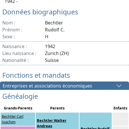
1942 -
Données biographiques
Nom :
Bechtler
Prénom :
Rudolf C.
Sexe :
H
Naissance :
1942
Lieu naissance :
Zurich (ZH)
Nationalité :
Suisse
Fonctions et mandats
Entreprises et associations économiques
Généalogie
Grands-Parents
Parents
Enfants
Bechtler Carl
Bechtler Walter
Joachim
Andreas
Bechtler Rudolf