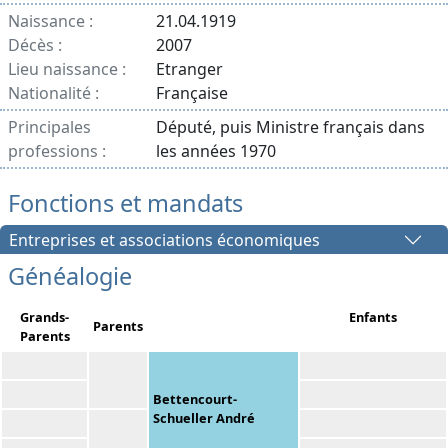
Naissance :
21.04.1919
Décès :
2007
Lieu naissance :
Etranger
Nationalité :
Française
Principales
Député, puis Ministre français dans
professions :
les années 1970
Fonctions et mandats
Entreprises et associations économiques
Généalogie
Grands-
Enfants
Parents
Parents
Bettencourt-
Schueller André