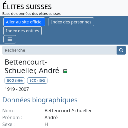
Élites suisses
Base de données des élites suisses
Aller au site officiel
Index des personnes
Index des entités
Bettencourt-
Schueller, André
ECO
ECO
(1980)
(1990)
1919 - 2007
Données biographiques
Nom :
Bettencourt-Schueller
Prénom :
André
Sexe :
H