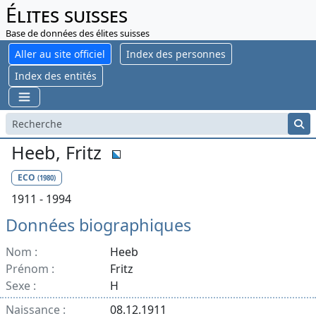
Élites suisses
Base de données des élites suisses
Aller au site officiel
Index des personnes
Index des entités
Heeb, Fritz
ECO
(1980)
1911 - 1994
Données biographiques
Nom :
Heeb
Prénom :
Fritz
Sexe :
H
Naissance :
08.12.1911