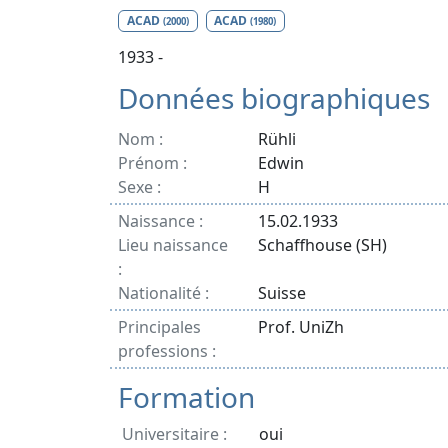
ACAD
ACAD
(2000)
(1980)
1933 -
Données biographiques
Nom :
Rühli
Prénom :
Edwin
Sexe :
H
Naissance :
15.02.1933
Lieu naissance
Schaffhouse (SH)
:
Nationalité :
Suisse
Principales
Prof. UniZh
professions :
Formation
Universitaire :
oui