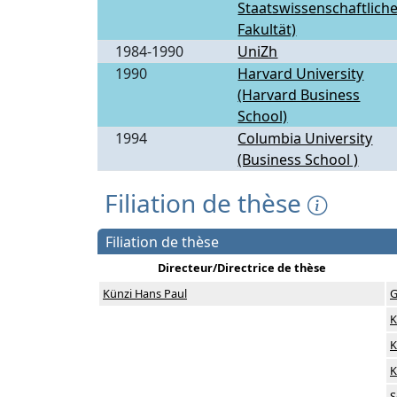
Staatswissenschaftlich
Fakultät)
1984-1990
UniZh
1990
Harvard University
(Harvard Business
School)
1994
Columbia University
(Business School )
Filiation de thèse
Filiation de thèse
Directeur/Directrice de thèse
Künzi Hans Paul
G
K
K
K
S