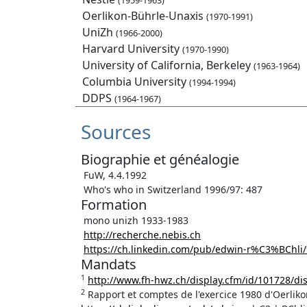
(1959-1963)
Oerlikon-Bührle-Unaxis
(1970-1991)
UniZh
(1966-2000)
Harvard University
(1970-1990)
University of California, Berkeley
(1963-1964)
Columbia University
(1994-1994)
DDPS
(1964-1967)
Sources
Biographie et généalogie
FuW, 4.4.1992
Who's who in Switzerland 1996/97: 487
Formation
mono unizh 1933-1983
http://recherche.nebis.ch
https://ch.linkedin.com/pub/edwin-r%C3%BChli
Mandats
1
http://www.fh-hwz.ch/display.cfm/id/101728/di
2
Rapport et comptes de l'exercice 1980 d'Oerlik