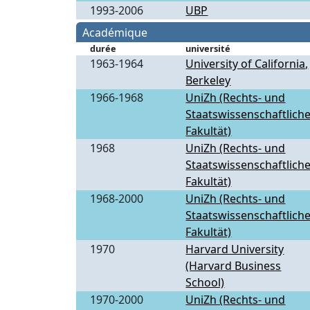
1993-2006
UBP
Académique
durée
université
1963-1964
University of California,
Berkeley
1966-1968
UniZh (Rechts- und
Staatswissenschaftlich
Fakultät)
1968
UniZh (Rechts- und
Staatswissenschaftlich
Fakultät)
1968-2000
UniZh (Rechts- und
Staatswissenschaftlich
Fakultät)
1970
Harvard University
(Harvard Business
School)
1970-2000
UniZh (Rechts- und