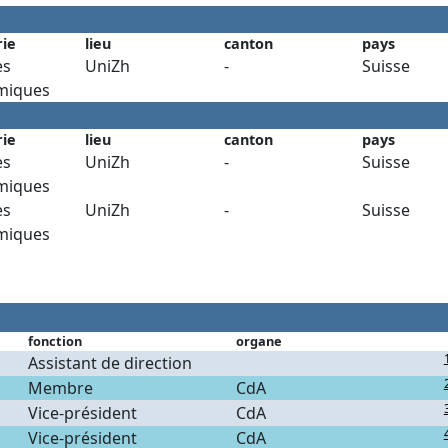
rie
lieu
canton
pays
es
UniZh
-
Suisse
miques
rie
lieu
canton
pays
es
UniZh
-
Suisse
miques
es
UniZh
-
Suisse
miques
fonction
organe
Assistant de direction
Membre
CdA
Vice-président
CdA
Vice-président
CdA