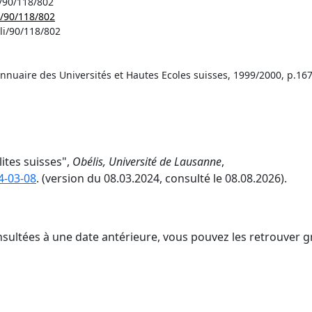
/90/118/802
/90/118/802
li/90/118/802
nnuaire des Universités et Hautes Ecoles suisses, 1999/2000, p.167
lites suisses",
Obélis, Université de Lausanne
,
4-03-08
. (version du 08.03.2024, consulté le 08.08.2026).
nsultées à une date antérieure, vous pouvez les retrouver g