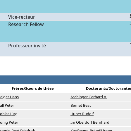
e
Vice-recteur
Research Fellow
Professeur invité
Frères/Sœurs de thèse
Doctorants/Doctorante
eiger Hans
Aschinger Gerhard A.
all Peter
Bernet Beat
ohlas Jürg
Huber Rudolf
önig Peter
Im Oberdorf Bernhard
chmid Beat Friedrich
Kaufmann-Brändli Irene