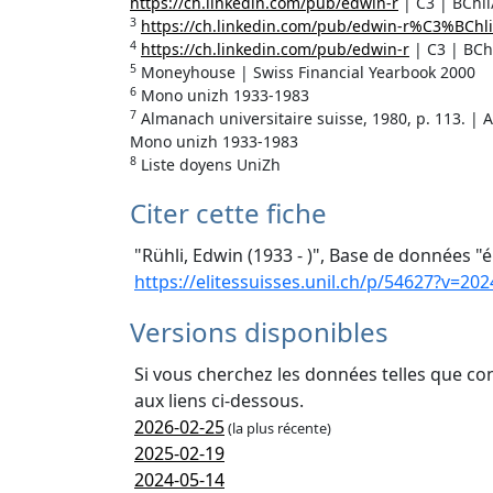
https://ch.linkedin.com/pub/edwin-r
| C3 | BChli
3
https://ch.linkedin.com/pub/edwin-r%C3%BChli
4
https://ch.linkedin.com/pub/edwin-r
| C3 | BCh
5
Moneyhouse | Swiss Financial Yearbook 2000
6
Mono unizh 1933-1983
7
Almanach universitaire suisse, 1980, p. 113. | A
Mono unizh 1933-1983
8
Liste doyens UniZh
Citer cette fiche
"Rühli, Edwin (1933 - )", Base de données "é
https://elitessuisses.unil.ch/p/54627?v=202
Versions disponibles
Si vous cherchez les données telles que co
aux liens ci-dessous.
2026-02-25
(la plus récente)
2025-02-19
2024-05-14