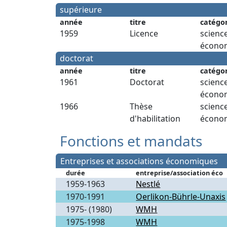
supérieure
année
titre
catégo
1959
Licence
scienc
écono
doctorat
année
titre
catégo
1961
Doctorat
scienc
écono
1966
Thèse
scienc
d'habilitation
écono
Fonctions et mandats
Entreprises et associations économiques
durée
entreprise/association éco
1959-1963
Nestlé
1970-1991
Oerlikon-Bührle-Unaxis
1975- (1980)
WMH
1975-1998
WMH