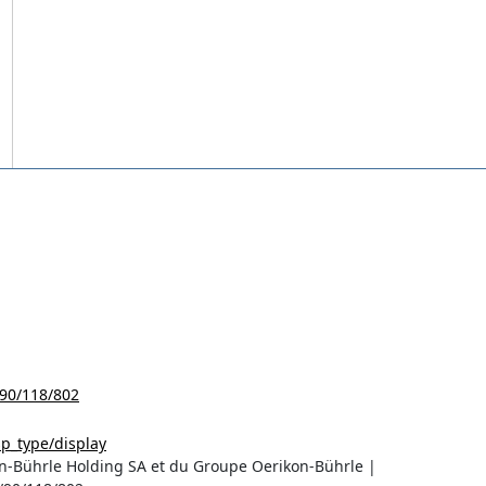
/90/118/802
sp_type/display
on-Bührle Holding SA et du Groupe Oerikon-Bührle |