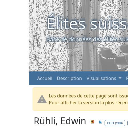
Élites suis
Base de données des élites sui
Accueil
Description
Visualisations
Les données de cette page sont issue
Pour afficher la version la plus réc
Rühli, Edwin
ECO
(1980)