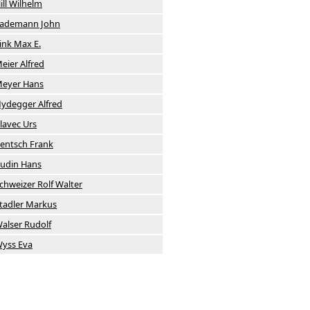
ill Wilhelm
ademann John
ink Max E.
eier Alfred
eyer Hans
ydegger Alfred
lavec Urs
entsch Frank
udin Hans
chweizer Rolf Walter
tadler Markus
alser Rudolf
yss Eva