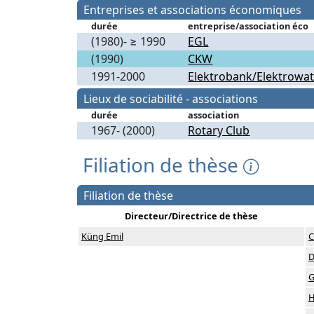
Entreprises et associations économiques
durée
entreprise/association éco
(1980)- ≥ 1990
EGL
(1990)
CKW
1991-2000
Elektrobank/Elektrowat
Lieux de sociabilité - associations
durée
association
1967- (2000)
Rotary Club
Filiation de thèse
Filiation de thèse
Directeur/Directrice de thèse
Küng Emil
C
D
G
H