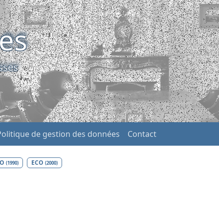
ses
sses
Politique de gestion des données
Contact
CO
ECO
(1990)
(2000)