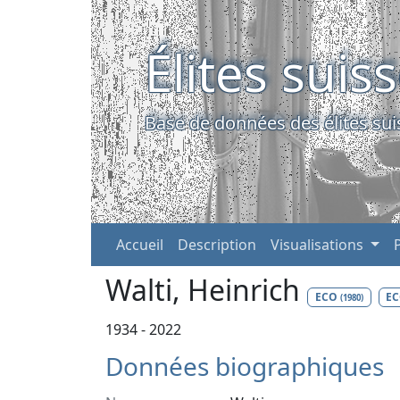
Élites suis
Base de données des élites sui
Accueil
Description
Visualisations
Walti, Heinrich
ECO
E
(1980)
1934 - 2022
Données biographiques