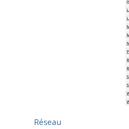
H
L
L
M
M
N
P
R
R
S
S
W
W
Réseau