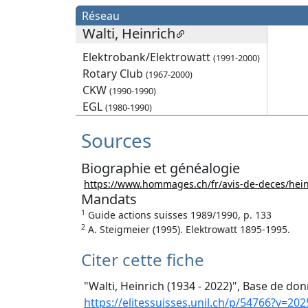
Réseau
Walti, Heinrich
Elektrobank/Elektrowatt
(1991-2000)
Rotary Club
(1967-2000)
CKW
(1990-1990)
EGL
(1980-1990)
Sources
Biographie et généalogie
https://www.hommages.ch/fr/avis-de-deces/heinr
Mandats
1
Guide actions suisses 1989/1990, p. 133
2
A. Steigmeier (1995). Elektrowatt 1895-1995.
Citer cette fiche
"Walti, Heinrich (1934 - 2022)", Base de don
https://elitessuisses.unil.ch/p/54766?v=202