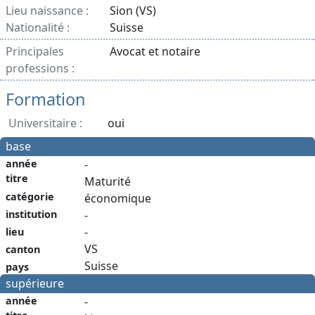
Lieu naissance :
Sion (VS)
Nationalité :
Suisse
Principales
Avocat et notaire
professions :
Formation
Universitaire :
oui
base
année
-
titre
Maturité
catégorie
économique
institution
-
-
lieu
VS
canton
Suisse
pays
supérieure
année
-