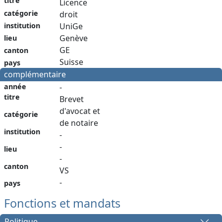
titre
Licence
catégorie
droit
institution
UniGe
Genève
lieu
GE
canton
Suisse
pays
complémentaire
année
-
titre
Brevet
d'avocat et
catégorie
de notaire
institution
-
-
lieu
-
canton
VS
-
pays
Fonctions et mandats
Politique