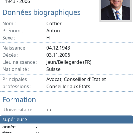
1943 - 2006
Données biographiques
Nom :
Cottier
Prénom :
Anton
Sexe :
H
Naissance :
04.12.1943
Décès :
03.11.2006
Lieu naissance :
Jaun/Bellegarde (FR)
Nationalité :
Suisse
Principales
Avocat, Conseiller d'Etat et
professions :
Conseiller aux Etats
Formation
Universitaire :
oui
supérieure
année
-
titre