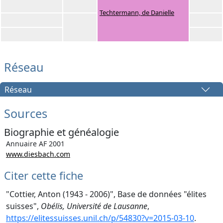
Techtermann, de Danielle
Réseau
Réseau
Sources
Biographie et généalogie
Annuaire AF 2001
www.diesbach.com
Citer cette fiche
"Cottier, Anton (1943 - 2006)", Base de données "élites
suisses",
Obélis, Université de Lausanne
,
https://elitessuisses.unil.ch/p/54830?v=2015-03-10
.