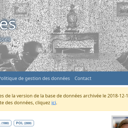
ses
sses
Politique de gestion des données
Contact
s de la version de la base de données archivée le 2018-12-1
ente des données, cliquez
ici
.
L
POL
(1980)
(2000)