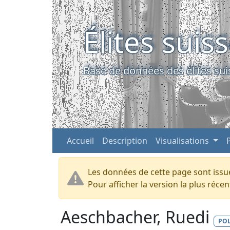
Élites suis
Base de données des élites sui
Accueil
Description
Visualisations
Les données de cette page sont issue
Pour afficher la version la plus réc
Aeschbacher, Ruedi
PO