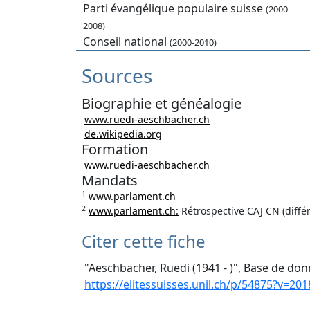
Parti évangélique populaire suisse
(2000-
2008)
Conseil national
(2000-2010)
Sources
Biographie et généalogie
www.ruedi-aeschbacher.ch
de.wikipedia.org
Formation
www.ruedi-aeschbacher.ch
Mandats
1
www.parlament.ch
2
www.parlament.ch:
Rétrospective CAJ CN (diffé
Citer cette fiche
"Aeschbacher, Ruedi (1941 - )", Base de don
https://elitessuisses.unil.ch/p/54875?v=201