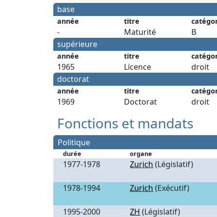
base
année
titre
catégo
-
Maturité
B
supérieure
année
titre
catégo
1965
Licence
droit
doctorat
année
titre
catégo
1969
Doctorat
droit
Fonctions et mandats
Politique
durée
organe
1977-1978
Zurich
(Législatif)
1978-1994
Zurich
(Exécutif)
1995-2000
ZH
(Législatif)