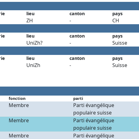
rie
lieu
canton
pays
ZH
-
CH
rie
lieu
canton
pays
UniZh?
-
Suisse
rie
lieu
canton
pays
UniZh
-
Suisse
fonction
parti
Membre
Parti évangélique
populaire suisse
Membre
Parti évangélique
populaire suisse
Membre
Parti évangélique