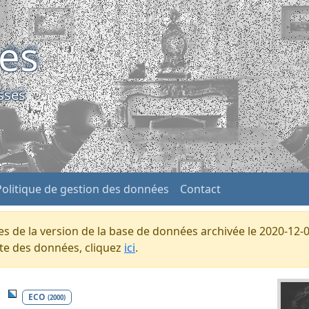
ses
sses
Politique de gestion des données
Contact
s de la version de la base de données archivée le 2020-12-0
ente des données, cliquez
ici
.
e
ECO
(2000)