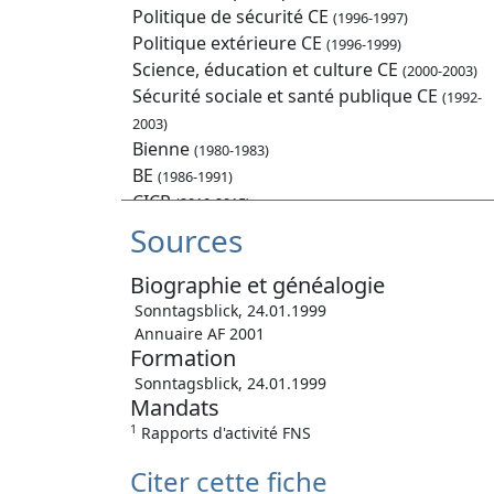
Politique de sécurité CE
(1996-1997)
Politique extérieure CE
(1996-1999)
Science, éducation et culture CE
(2000-2003)
Sécurité sociale et santé publique CE
(1992-
2003)
Bienne
(1980-1983)
BE
(1986-1991)
CICR
(2010-2015)
Conseil des Etats
Sources
(1992-2003)
Biographie et généalogie
Sonntagsblick, 24.01.1999
Annuaire AF 2001
Formation
Sonntagsblick, 24.01.1999
Mandats
1
Rapports d'activité FNS
Citer cette fiche