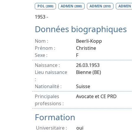
POL
ADMIN
ADMIN
ADMIN
(2000)
(2000)
(2010)
1953 -
Données biographiques
Nom :
Beerli-Kopp
Prénom :
Christine
Sexe :
F
Naissance :
26.03.1953
Lieu naissance
Bienne (BE)
:
Nationalité :
Suisse
Principales
Avocate et CE PRD
professions :
Formation
Universitaire :
oui