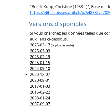
"Beerli-Kopp, Christine (1953 - )", Base de 
https://elitessuisses.unil.ch/p/54888?v=202
Versions disponibles
Si vous cherchez les données telles que co
aux liens ci-dessous.
2025-03-17
(la plus récente)
2025-03-03
2025-02-19
2025-01-15
2024-09-10
2020-12-07
2020-08-31
2017-01-03
2015-02-22
2008-01-24
2007-09-07