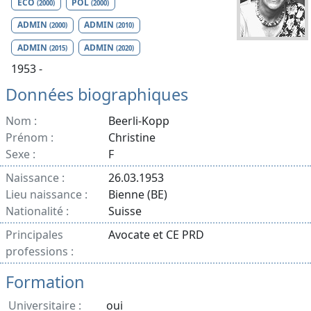
ECO
POL
(2000)
(2000)
ADMIN
ADMIN
(2000)
(2010)
ADMIN
ADMIN
(2015)
(2020)
1953 -
Données biographiques
Nom :
Beerli-Kopp
Prénom :
Christine
Sexe :
F
Naissance :
26.03.1953
Lieu naissance :
Bienne (BE)
Nationalité :
Suisse
Principales
Avocate et CE PRD
professions :
Formation
Universitaire :
oui