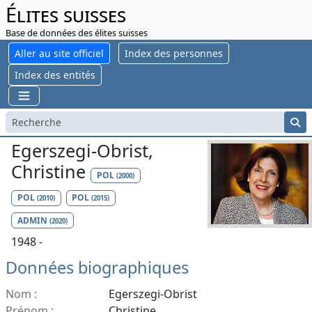
Élites suisses
Base de données des élites suisses
Aller au site officiel
Index des personnes
Index des entités
Egerszegi-Obrist,
Christine
POL
(2000)
POL
POL
(2010)
(2015)
ADMIN
(2020)
1948 -
Données biographiques
Nom :
Egerszegi-Obrist
Prénom :
Christine