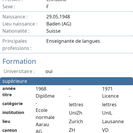
Sexe :
F
Naissance :
29.05.1948
Lieu naissance :
Baden (AG)
Nationalité :
Suisse
Principales
Enseignante de langues
professions :
Formation
Universitaire :
oui
supérieure
année
1968
-
1971
titre
Diplôme
-
Licence
-
catégorie
lettres
lettres
Ecole
institution
UniZh
UniL
normale
Zurich
Lausanne
lieu
Aarau
ZH
VD
canton
AG