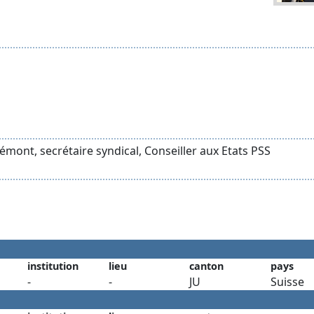
mont, secrétaire syndical, Conseiller aux Etats PSS
institution
lieu
canton
pays
-
-
JU
Suisse