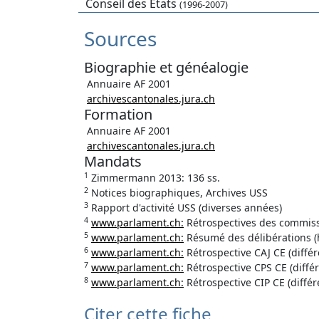
Conseil des Etats
(1996-2007)
Sources
Biographie et généalogie
Annuaire AF 2001
archivescantonales.jura.ch
Formation
Annuaire AF 2001
archivescantonales.jura.ch
Mandats
1
Zimmermann 2013: 136 ss.
2
Notices biographiques, Archives USS
3
Rapport d'activité USS (diverses années)
4
www.parlament.ch:
Rétrospectives des commissi
5
www.parlament.ch:
Résumé des délibérations (
6
www.parlament.ch:
Rétrospective CAJ CE (diffé
7
www.parlament.ch:
Rétrospective CPS CE (diffé
8
www.parlament.ch:
Rétrospective CIP CE (diffé
Citer cette fiche