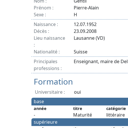
Nom :
Gentil
Prénom :
Pierre-Alain
Sexe :
H
Naissance :
12.07.1952
Décès :
23.09.2008
Lieu naissance
Lausanne (VD)
:
Nationalité :
Suisse
Principales
Enseignant, maire de Delé
professions :
Formation
Universitaire :
oui
base
année
titre
catégorie
-
Maturité
littéraire
supérieure