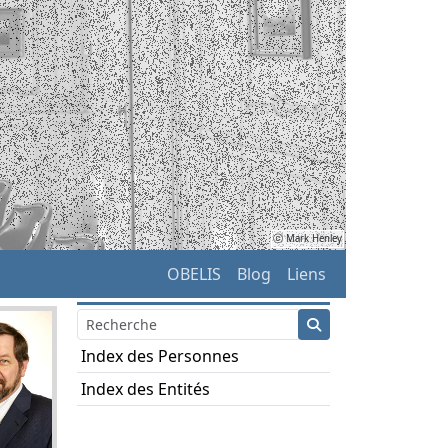
ⓒ Mark Henley
OBELIS
Blog
Liens
Index des Personnes
Index des Entités