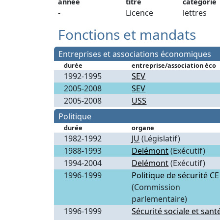
année
titre
catégorie
-
Licence
lettres
Fonctions et mandats
Entreprises et associations économiques
durée
entreprise/association éco
1992-1995
SEV
2005-2008
SEV
2005-2008
USS
Politique
durée
organe
1982-1992
JU
(Législatif)
1988-1993
Delémont
(Exécutif)
1994-2004
Delémont
(Exécutif)
1996-1999
Politique de sécurité CE
(Commission
parlementaire)
1996-1999
Sécurité sociale et sant