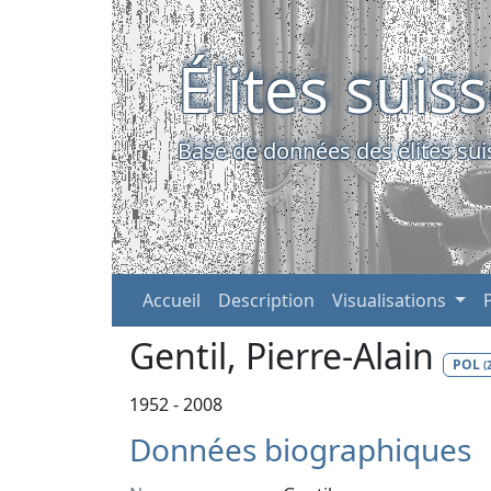
Élites suis
Base de données des élites sui
Accueil
Description
Visualisations
Gentil, Pierre-Alain
POL
(
1952 - 2008
Données biographiques