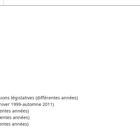
ons législatives (différentes années)
hiver 1999-automne 2011)
rentes années)
rentes années)
rentes années)