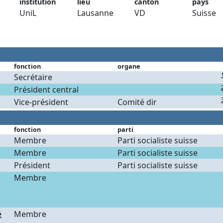
institution
lieu
canton
pays
UniL
Lausanne
VD
Suisse
fonction
organe
Secrétaire
Président central
Vice-président
Comité dir
fonction
parti
Membre
Parti socialiste suisse
Membre
Parti socialiste suisse
Président
Parti socialiste suisse
Membre
é
Membre