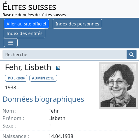
Élites suisses
Base de données des élites suisses
Aller au site officiel
Index des personnes
Index des entités
Fehr, Lisbeth
POL
ADMIN
(2000)
(2010)
1938 -
Données biographiques
Nom :
Fehr
Prénom :
Lisbeth
Sexe :
F
Naissance :
14.04.1938