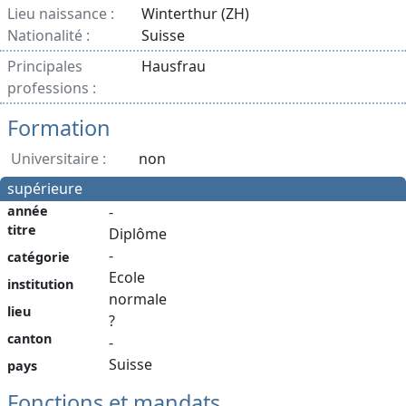
Lieu naissance :
Winterthur (ZH)
Nationalité :
Suisse
Principales
Hausfrau
professions :
Formation
Universitaire :
non
supérieure
année
-
titre
Diplôme
-
catégorie
Ecole
institution
normale
lieu
?
canton
-
Suisse
pays
Fonctions et mandats