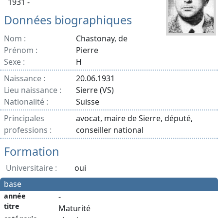
1931 -
Données biographiques
Nom :
Chastonay, de
Prénom :
Pierre
Sexe :
H
Naissance :
20.06.1931
Lieu naissance :
Sierre (VS)
Nationalité :
Suisse
Principales
avocat, maire de Sierre, député,
professions :
conseiller national
Formation
Universitaire :
oui
base
année
-
titre
Maturité