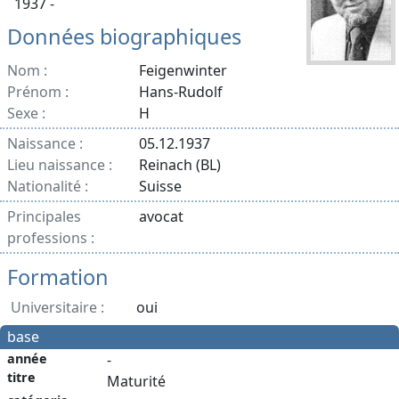
1937 -
Données biographiques
Nom :
Feigenwinter
Prénom :
Hans-Rudolf
Sexe :
H
Naissance :
05.12.1937
Lieu naissance :
Reinach (BL)
Nationalité :
Suisse
Principales
avocat
professions :
Formation
Universitaire :
oui
base
année
-
titre
Maturité