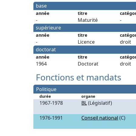
base
année
titre
catégo
-
Maturité
-
supérieure
année
titre
catégo
-
Licence
droit
doctorat
année
titre
catégo
1964
Doctorat
droit
Fonctions et mandats
Politique
durée
organe
1967-1978
BL
(Législatif)
1976-1991
Conseil national
(C)