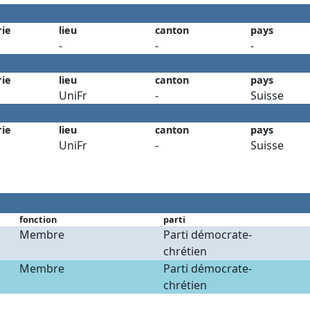
rie
lieu
canton
pays
-
-
-
rie
lieu
canton
pays
UniFr
-
Suisse
rie
lieu
canton
pays
UniFr
-
Suisse
fonction
parti
Membre
Parti démocrate-
chrétien
Membre
Parti démocrate-
chrétien