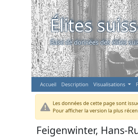
Élites suis
Base de données des élites sui
Accueil
Description
Visualisations
Les données de cette page sont issue
Pour afficher la version la plus réc
Feigenwinter, Hans-R