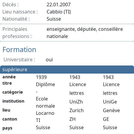
Décès :
22.01.2007
Lieu naissance :
Cabbio (TI)
Nationalité :
Suisse
Principales
enseignante, députée, conseillère
professions :
nationale
Formation
Universitaire :
oui
supérieure
année
1939
1943
1943
titre
Diplôme
Licence
Licence
-
catégorie
lettres
lettres
Ecole
institution
UniZh
UniGe
normale
Zurich
Genève
lieu
Locarno
ZH
GE
canton
TI
Suisse
Suisse
Suisse
pays