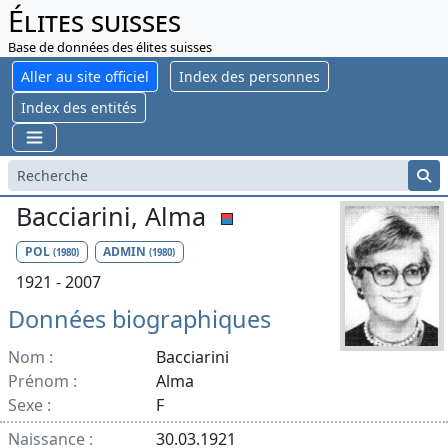
Élites suisses
Base de données des élites suisses
Aller au site officiel
Index des personnes
Index des entités
Bacciarini, Alma
POL
ADMIN
(1980)
(1980)
1921 - 2007
Données biographiques
Nom :
Bacciarini
Prénom :
Alma
Sexe :
F
Naissance :
30.03.1921