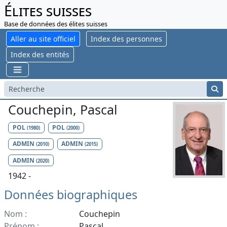
Élites suisses
Base de données des élites suisses
Aller au site officiel
Index des personnes
Index des entités
Couchepin, Pascal
POL
POL
(1980)
(2000)
ADMIN
ADMIN
(2010)
(2015)
ADMIN
(2020)
1942 -
Données biographiques
Nom :
Couchepin
Prénom :
Pascal