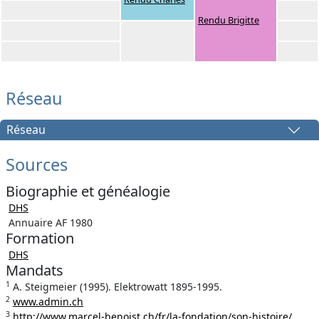
Rendu Brigitte
Réseau
Réseau
Sources
Biographie et généalogie
DHS
Annuaire AF 1980
Formation
DHS
Mandats
1
A. Steigmeier (1995). Elektrowatt 1895-1995.
2
www.admin.ch
3
http://www.marcel-benoist.ch/fr/la-fondation/son-histoire/