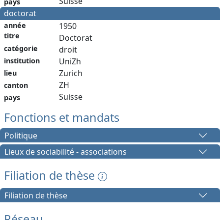
Suisse
pays
doctorat
année
1950
titre
Doctorat
catégorie
droit
institution
UniZh
Zurich
lieu
ZH
canton
Suisse
pays
Fonctions et mandats
Politique
Lieux de sociabilité - associations
Filiation de thèse
Filiation de thèse
Réseau