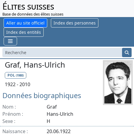
Élites suisses
Base de données des élites suisses
Aller au site officiel
Index des personnes
Index des entités
Graf, Hans-Ulrich
POL
(1980)
1922 - 2010
Données biographiques
Nom :
Graf
Prénom :
Hans-Ulrich
Sexe :
H
Naissance :
20.06.1922