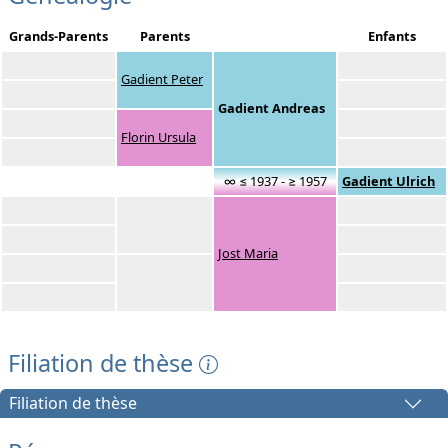
Grands-Parents
Parents
Enfants
Gadient Peter
Gadient Andreas
Florin Ursula
∞ ≤ 1937 - ≥ 1957
Gadient Ulrich
Jost Maria
Filiation de thèse
Filiation de thèse