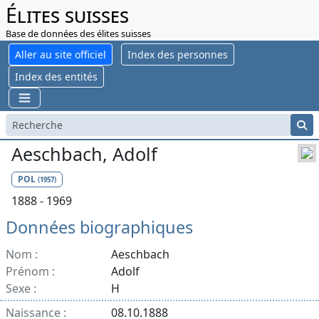
Élites suisses
Base de données des élites suisses
Aller au site officiel
Index des personnes
Index des entités
Aeschbach, Adolf
POL
(1957)
1888 - 1969
Données biographiques
Nom :
Aeschbach
Prénom :
Adolf
Sexe :
H
Naissance :
08.10.1888