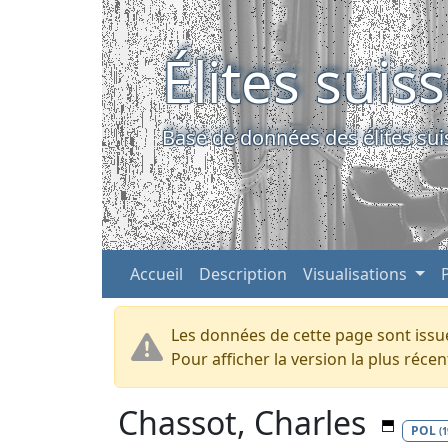
Élites suis
Base de données des élites sui
Accueil
Description
Visualisations
Les données de cette page sont issue
Pour afficher la version la plus réc
Chassot, Charles
POL
(1