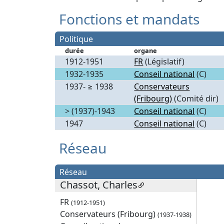
Fonctions et mandats
Politique
durée
organe
1912-1951
FR
(Législatif)
1932-1935
Conseil national
(C)
1937- ≥ 1938
Conservateurs
(Fribourg)
(Comité dir)
> (1937)-1943
Conseil national
(C)
1947
Conseil national
(C)
Réseau
Réseau
Chassot, Charles
FR
(1912-1951)
Conservateurs (Fribourg)
(1937-1938)