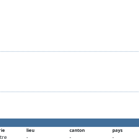
rie
lieu
canton
pays
tre
-
-
-