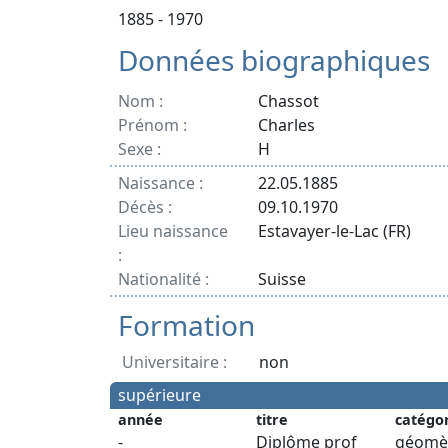
1885 - 1970
Données biographiques
Nom :
Chassot
Prénom :
Charles
Sexe :
H
Naissance :
22.05.1885
Décès :
09.10.1970
Lieu naissance
Estavayer-le-Lac (FR)
:
Nationalité :
Suisse
Formation
Universitaire :
non
supérieure
année
titre
catégo
-
Diplôme prof
géomè