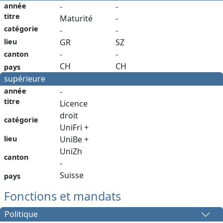
année
-
-
titre
Maturité
-
catégorie
-
-
lieu
GR
SZ
-
-
canton
CH
CH
pays
supérieure
année
-
titre
Licence
droit
catégorie
UniFri +
lieu
UniBe +
UniZh
canton
-
Suisse
pays
Fonctions et mandats
Politique