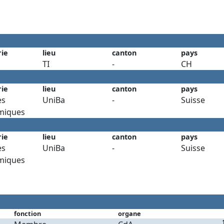
rie
lieu
canton
pays
TI
-
CH
rie
lieu
canton
pays
es
UniBa
-
Suisse
miques
rie
lieu
canton
pays
es
UniBa
-
Suisse
miques
fonction
organe