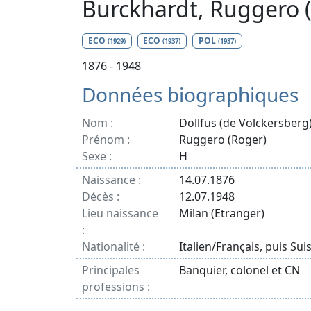
Burckhardt, Ruggero 
ECO
ECO
POL
(1929)
(1937)
(1937)
1876 - 1948
Données biographiques
Nom :
Dollfus (de Volckersberg
Prénom :
Ruggero (Roger)
Sexe :
H
Naissance :
14.07.1876
Décès :
12.07.1948
Lieu naissance
Milan (Etranger)
:
Nationalité :
Italien/Français, puis Sui
Principales
Banquier, colonel et CN
professions :