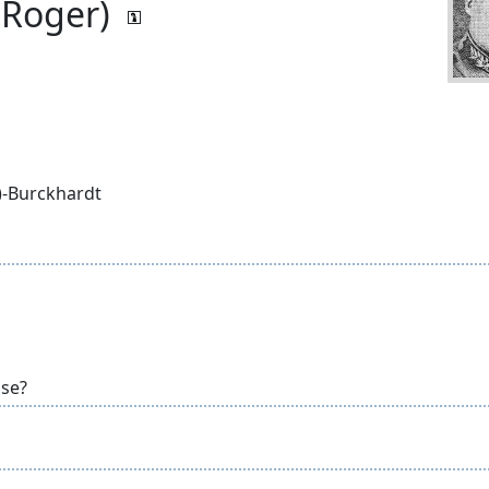
(Roger)
)-Burckhardt
sse?