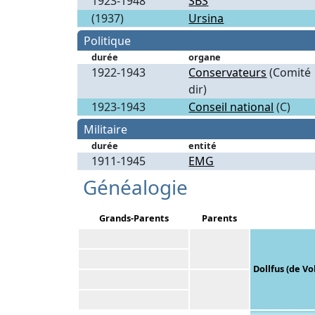
1923-1948
SBS
(1937)
Ursina
Politique
durée
organe
1922-1943
Conservateurs
(Comité
dir)
1923-1943
Conseil national
(C)
Militaire
durée
entité
1911-1945
EMG
Généalogie
Grands-Parents
Parents
Dollfus (de V