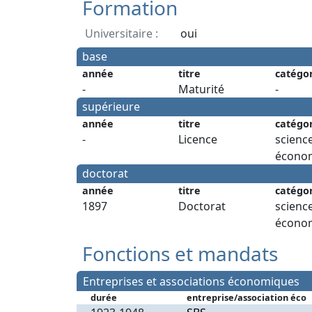
Formation
Universitaire :
oui
base
année
titre
catégo
-
Maturité
-
supérieure
année
titre
catégo
-
Licence
scienc
écono
doctorat
année
titre
catégo
1897
Doctorat
scienc
écono
Fonctions et mandats
Entreprises et associations économiques
durée
entreprise/association éco