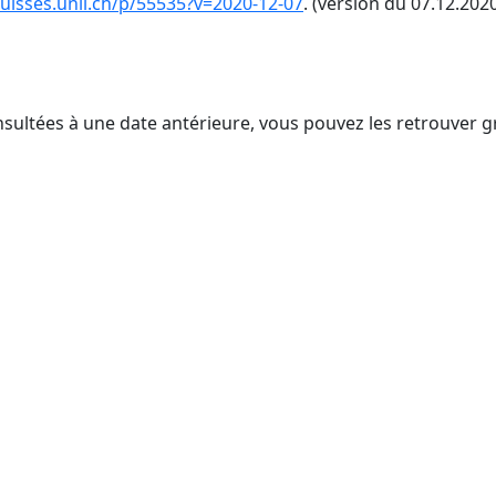
ssuisses.unil.ch/p/55535?v=2020-12-07
. (version du 07.12.2020
nsultées à une date antérieure, vous pouvez les retrouver g