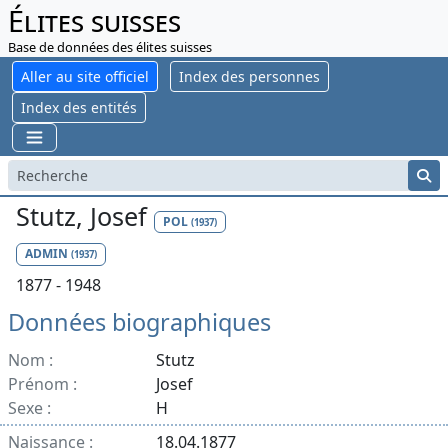
Élites suisses
Base de données des élites suisses
Aller au site officiel
Index des personnes
Index des entités
Stutz, Josef
POL
(1937)
ADMIN
(1937)
1877 - 1948
Données biographiques
Nom :
Stutz
Prénom :
Josef
Sexe :
H
Naissance :
18.04.1877