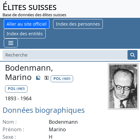
Élites suisses
Base de données des élites suisses
Aller au site officiel
Index des personnes
Index des entités
Bodenmann,
Marino
POL
(1937)
POL
(1957)
1893 - 1964
Données biographiques
Nom :
Bodenmann
Prénom :
Marino
Sexe :
H