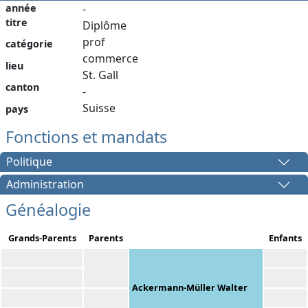
année
-
titre
Diplôme
prof
catégorie
commerce
lieu
St. Gall
canton
-
Suisse
pays
Fonctions et mandats
Politique
Administration
Généalogie
Grands-Parents
Parents
Enfants
Ackermann-Müller Walter