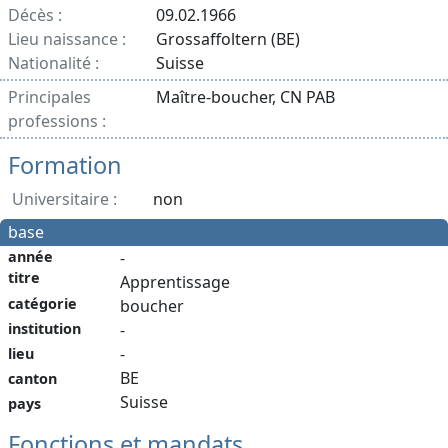
Décès :
09.02.1966
Lieu naissance :
Grossaffoltern (BE)
Nationalité :
Suisse
Principales
Maître-boucher, CN PAB
professions :
Formation
Universitaire :
non
base
année
-
titre
Apprentissage
catégorie
boucher
institution
-
-
lieu
BE
canton
Suisse
pays
Fonctions et mandats