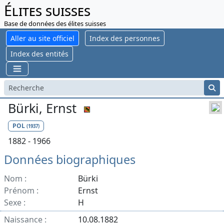
Élites suisses
Base de données des élites suisses
Aller au site officiel
Index des personnes
Index des entités
Bürki, Ernst
POL
(1937)
1882 - 1966
Données biographiques
Nom :
Bürki
Prénom :
Ernst
Sexe :
H
Naissance :
10.08.1882