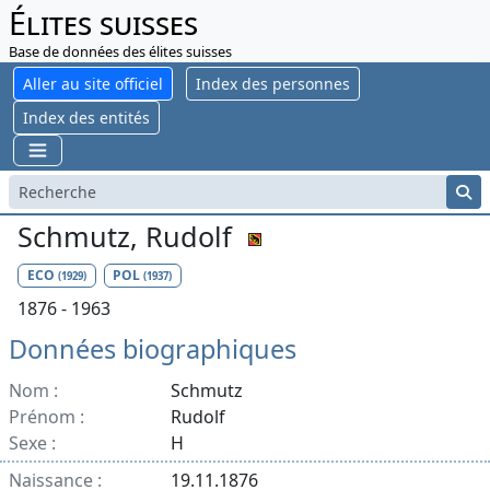
Élites suisses
Base de données des élites suisses
Aller au site officiel
Index des personnes
Index des entités
Schmutz, Rudolf
ECO
POL
(1929)
(1937)
1876 - 1963
Données biographiques
Nom :
Schmutz
Prénom :
Rudolf
Sexe :
H
Naissance :
19.11.1876