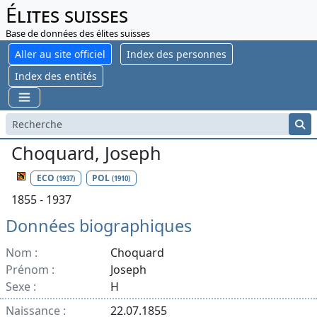
Élites suisses
Base de données des élites suisses
Aller au site officiel
Index des personnes
Index des entités
Choquard, Joseph
ECO
POL
(1937)
(1910)
1855 - 1937
Données biographiques
Nom :
Choquard
Prénom :
Joseph
Sexe :
H
Naissance :
22.07.1855