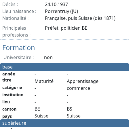
Décès :
24.10.1937
Lieu naissance :
Porrentruy (JU)
Nationalité :
Française, puis Suisse (dès 1871)
Principales
Préfet, politicien BE
professions :
Formation
Universitaire :
non
base
année
-
-
titre
Maturité
Apprentissage
catégorie
-
commerce
institution
-
-
-
-
lieu
BE
BS
canton
Suisse
Suisse
pays
supérieure