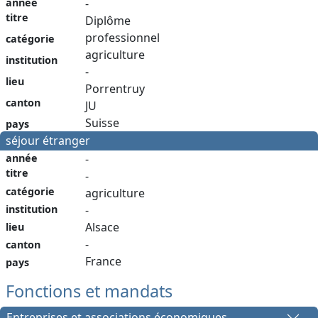
année
-
titre
Diplôme
professionnel
catégorie
agriculture
institution
-
lieu
Porrentruy
canton
JU
Suisse
pays
séjour étranger
année
-
titre
-
catégorie
agriculture
institution
-
Alsace
lieu
-
canton
France
pays
Fonctions et mandats
Entreprises et associations économiques